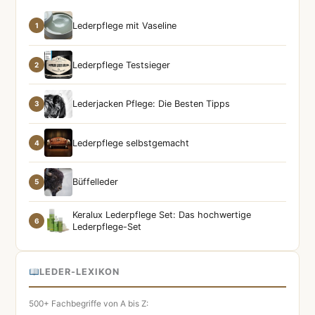
Lederpflege mit Vaseline
1
Lederpflege Testsieger
2
Lederjacken Pflege: Die Besten Tipps
3
Lederpflege selbstgemacht
4
Büffelleder
5
Keralux Lederpflege Set: Das hochwertige
6
Lederpflege-Set
LEDER-LEXIKON
500+ Fachbegriffe von A bis Z: