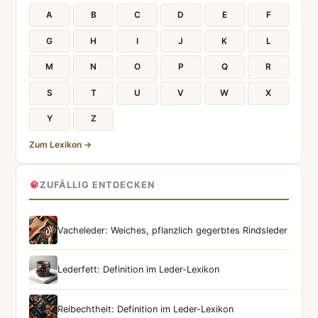
A
B
C
D
E
F
G
H
I
J
K
L
M
N
O
P
Q
R
S
T
U
V
W
X
Y
Z
Zum Lexikon →
ZUFÄLLIG ENTDECKEN
Vacheleder: Weiches, pflanzlich gegerbtes Rindsleder
Lederfett: Definition im Leder-Lexikon
Reibechtheit: Definition im Leder-Lexikon