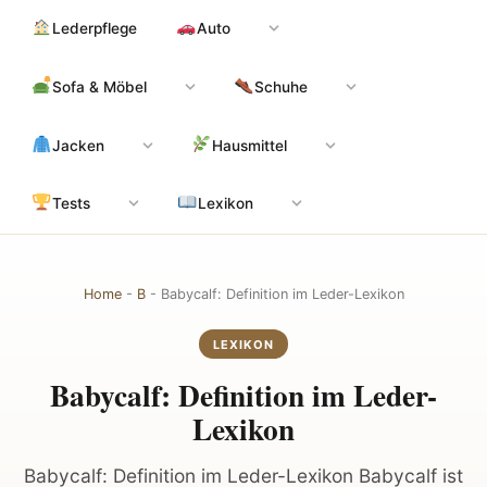
Zum
Hauptinhalt
Lederpflege
Auto
Inhalt
springen
Sofa & Möbel
Schuhe
Jacken
Hausmittel
Tests
Lexikon
Home
-
B
-
Babycalf: Definition im Leder-Lexikon
LEXIKON
Babycalf: Definition im Leder-
Lexikon
Babycalf: Definition im Leder-Lexikon Babycalf ist