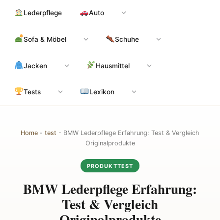
Zum
Hauptinhalt
Lederpflege
Auto
Inhalt
springen
Sofa & Möbel
Schuhe
Jacken
Hausmittel
Tests
Lexikon
Home
-
test
-
BMW Lederpflege Erfahrung: Test & Vergleich
Originalprodukte
PRODUKTTEST
BMW Lederpflege Erfahrung:
Test & Vergleich
Originalprodukte