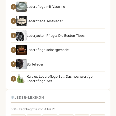
Lederpflege mit Vaseline
1
Lederpflege Testsieger
2
Lederjacken Pflege: Die Besten Tipps
3
Lederpflege selbstgemacht
4
Büffelleder
5
Keralux Lederpflege Set: Das hochwertige
6
Lederpflege-Set
LEDER-LEXIKON
500+ Fachbegriffe von A bis Z: