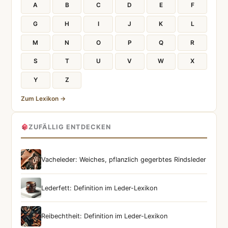
A
B
C
D
E
F
G
H
I
J
K
L
M
N
O
P
Q
R
S
T
U
V
W
X
Y
Z
Zum Lexikon →
ZUFÄLLIG ENTDECKEN
Vacheleder: Weiches, pflanzlich gegerbtes Rindsleder
Lederfett: Definition im Leder-Lexikon
Reibechtheit: Definition im Leder-Lexikon