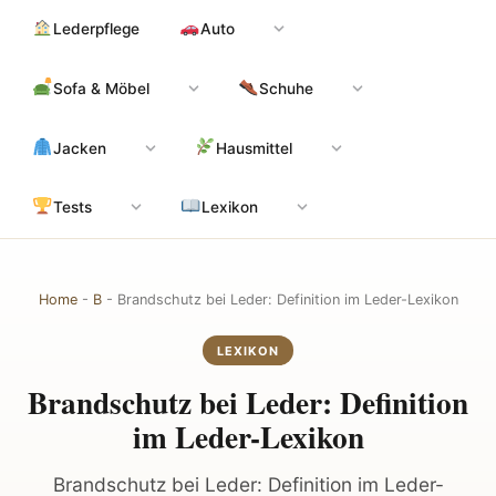
Zum
Hauptinhalt
Lederpflege
Auto
Inhalt
springen
Sofa & Möbel
Schuhe
Jacken
Hausmittel
Tests
Lexikon
Home
-
B
-
Brandschutz bei Leder: Definition im Leder-Lexikon
LEXIKON
Brandschutz bei Leder: Definition
im Leder-Lexikon
Brandschutz bei Leder: Definition im Leder-