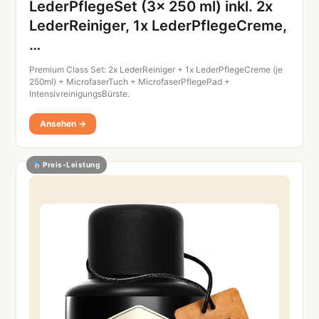
LederPflegeSet (3x 250 ml) inkl. 2x
LederReiniger, 1x LederPflegeCreme,
…
Premium Class Set: 2x LederReiniger + 1x LederPflegeCreme (je
250ml) + MicrofaserTuch + MicrofaserPflegePad +
IntensivreinigungsBürste.
Ansehen →
Preis-Leistung