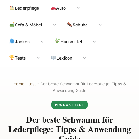
Zum
Hauptinhalt
Lederpflege
Auto
Inhalt
springen
Sofa & Möbel
Schuhe
Jacken
Hausmittel
Tests
Lexikon
Home
-
test
-
Der beste Schwamm für Lederpflege: Tipps &
Anwendung Guide
PRODUKTTEST
Der beste Schwamm für
Lederpflege: Tipps & Anwendung
Guide