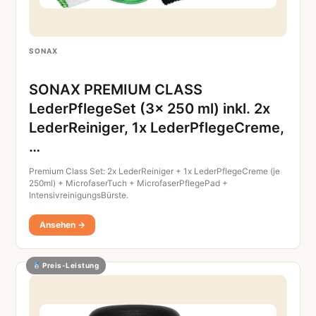
SONAX
SONAX PREMIUM CLASS
LederPflegeSet (3x 250 ml) inkl. 2x
LederReiniger, 1x LederPflegeCreme,
…
Premium Class Set: 2x LederReiniger + 1x LederPflegeCreme (je
250ml) + MicrofaserTuch + MicrofaserPflegePad +
IntensivreinigungsBürste.
Ansehen →
Preis-Leistung