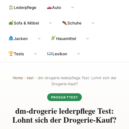
Zum
Hauptinhalt
Lederpflege
Auto
Inhalt
springen
Sofa & Möbel
Schuhe
Jacken
Hausmittel
Tests
Lexikon
Home
-
test
-
dm-drogerie lederpflege Test: Lohnt sich der
Drogerie-Kauf?
PRODUKTTEST
dm-drogerie lederpflege Test:
Lohnt sich der Drogerie-Kauf?