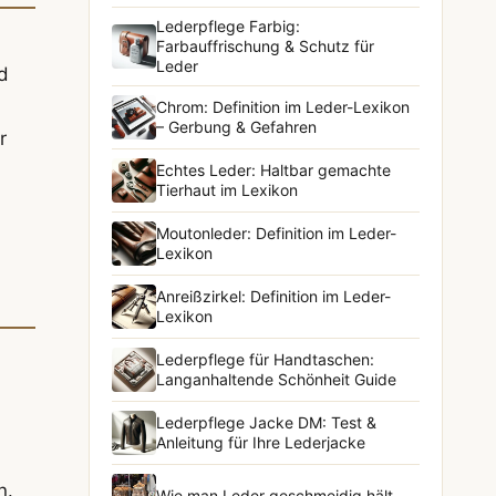
Lederpflege Farbig:
Farbauffrischung & Schutz für
Leder
d
Chrom: Definition im Leder-Lexikon
– Gerbung & Gefahren
r
Echtes Leder: Haltbar gemachte
Tierhaut im Lexikon
Moutonleder: Definition im Leder-
Lexikon
Anreißzirkel: Definition im Leder-
Lexikon
Lederpflege für Handtaschen:
Langanhaltende Schönheit Guide
Lederpflege Jacke DM: Test &
Anleitung für Ihre Lederjacke
n.
Wie man Leder geschmeidig hält