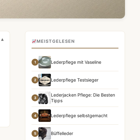
MEISTGELESEN
Lederpflege mit Vaseline
1
Lederpflege Testsieger
2
Lederjacken Pflege: Die Besten
3
Tipps
Lederpflege selbstgemacht
4
Büffelleder
5