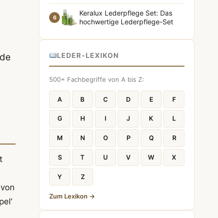
Keralux Lederpflege Set: Das
6
hochwertige Lederpflege-Set
LEDER-LEXIKON
nde
500+ Fachbegriffe von A bis Z:
A
B
C
D
E
F
G
H
I
J
K
L
M
N
O
P
Q
R
S
T
U
V
W
X
t
Y
Z
 von
Zum Lexikon →
pel‘