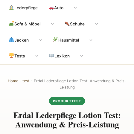
Zum
Hauptinhalt
Lederpflege
Auto
Inhalt
springen
Sofa & Möbel
Schuhe
Jacken
Hausmittel
Tests
Lexikon
Home
-
test
-
Erdal Lederpflege Lotion Test: Anwendung & Preis-
Leistung
PRODUKTTEST
Erdal Lederpflege Lotion Test:
Anwendung & Preis-Leistung