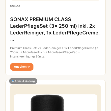
SONAX
SONAX PREMIUM CLASS
LederPflegeSet (3x 250 ml) inkl. 2x
LederReiniger, 1x LederPflegeCreme,
…
Premium Class Set: 2x LederReiniger + 1x LederPflegeCreme (je
250ml) + MicrofaserTuch + MicrofaserPflegePad +
IntensivreinigungsBürste.
Ansehen →
Preis-Leistung