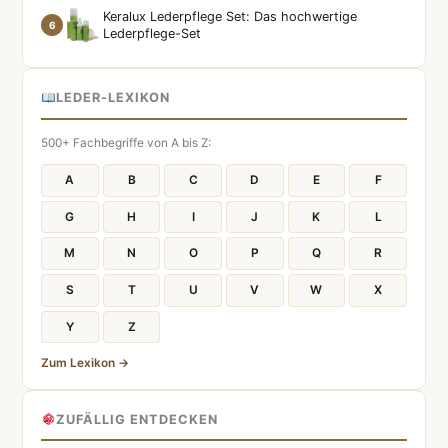
Keralux Lederpflege Set: Das hochwertige
6
Lederpflege-Set
LEDER-LEXIKON
500+ Fachbegriffe von A bis Z:
A
B
C
D
E
F
G
H
I
J
K
L
M
N
O
P
Q
R
S
T
U
V
W
X
Y
Z
Zum Lexikon →
ZUFÄLLIG ENTDECKEN