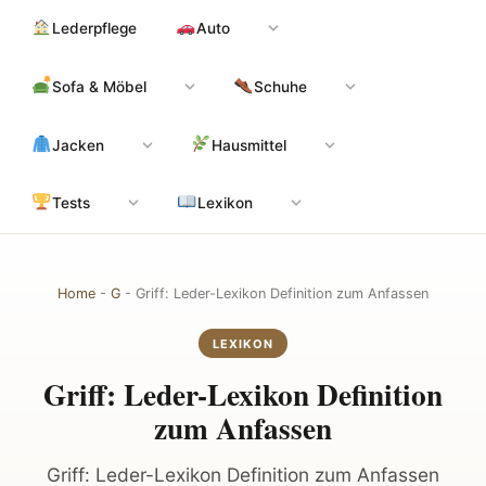
Zum
Hauptinhalt
Lederpflege
Auto
Inhalt
springen
Sofa & Möbel
Schuhe
Jacken
Hausmittel
Tests
Lexikon
Home
-
G
-
Griff: Leder-Lexikon Definition zum Anfassen
LEXIKON
Griff: Leder-Lexikon Definition
zum Anfassen
Griff: Leder-Lexikon Definition zum Anfassen