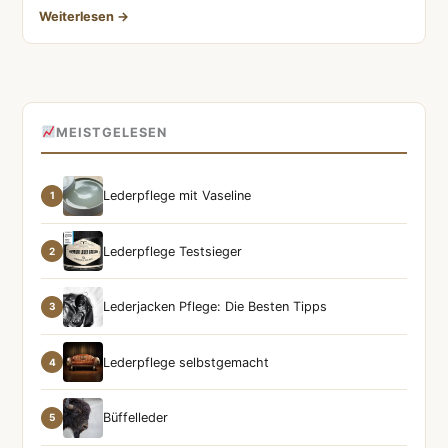
Weiterlesen →
MEISTGELESEN
Lederpflege mit Vaseline
1
Lederpflege Testsieger
2
Lederjacken Pflege: Die Besten Tipps
3
Lederpflege selbstgemacht
4
Büffelleder
5