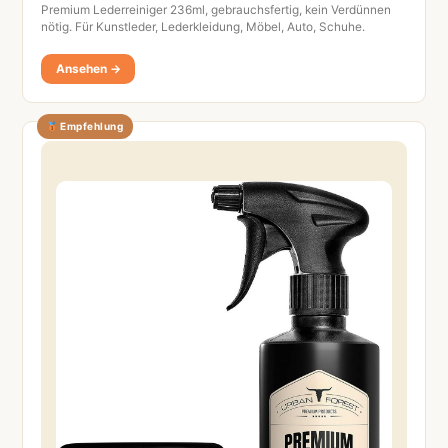
Premium Lederreiniger 236ml, gebrauchsfertig, kein Verdünnen
nötig. Für Kunstleder, Lederkleidung, Möbel, Auto, Schuhe.
Ansehen →
Empfehlung