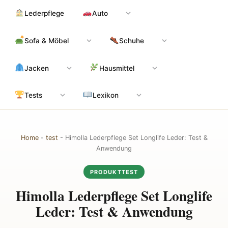
Zum
Hauptinhalt
Lederpflege
Auto
Inhalt
springen
Sofa & Möbel
Schuhe
Jacken
Hausmittel
Tests
Lexikon
Home
-
test
-
Himolla Lederpflege Set Longlife Leder: Test &
Anwendung
PRODUKTTEST
Himolla Lederpflege Set Longlife
Leder: Test & Anwendung