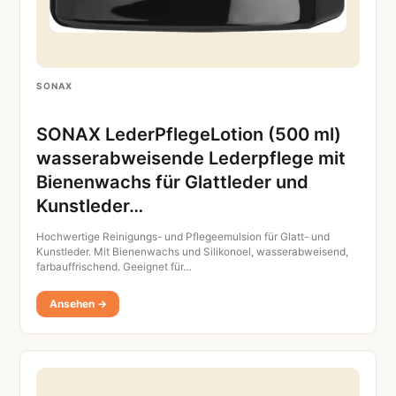
SONAX
SONAX LederPflegeLotion (500 ml)
wasserabweisende Lederpflege mit
Bienenwachs für Glattleder und
Kunstleder…
Hochwertige Reinigungs- und Pflegeemulsion für Glatt- und
Kunstleder. Mit Bienenwachs und Silikonoel, wasserabweisend,
farbauffrischend. Geeignet für…
Ansehen →