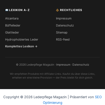
LEXIKON A-Z
RECHTLICHES
Alcantara
Impressum
Büffelleder
Datenschutz
Glattleder
Sitemap
Hydrophobiertes Leder
RSS-Feed
Komplettes Lexikon →
© 2026 Lederpflege Magazin ·
Impressum
·
Datenschutz
Wir empfehlen Produkte mit Affiliate-Links. Kaufst du über diese Links,
erhalten wir eine kleine Provision — der Preis bleibt für dich gleich.
Copyright © 2026 Lederpflege Magazin | Präsentiert von
SEO
Optimierung