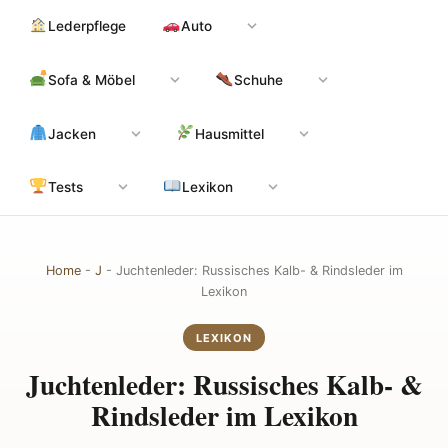
Zum
Hauptinhalt
Lederpflege
Auto
Inhalt
springen
Sofa & Möbel
Schuhe
Jacken
Hausmittel
Tests
Lexikon
Home
-
J
-
Juchtenleder: Russisches Kalb- & Rindsleder im
Lexikon
LEXIKON
Juchtenleder: Russisches Kalb- &
Rindsleder im Lexikon