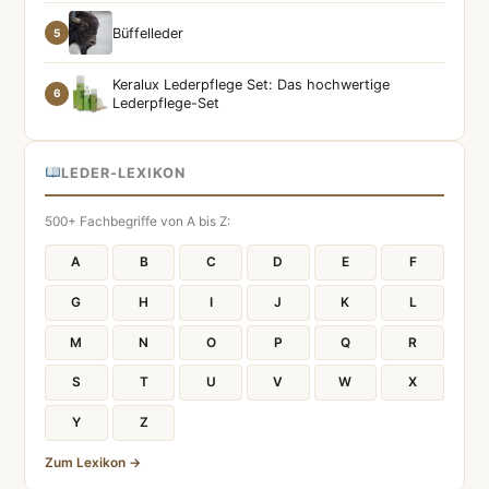
Büffelleder
5
Keralux Lederpflege Set: Das hochwertige
6
Lederpflege-Set
LEDER-LEXIKON
500+ Fachbegriffe von A bis Z:
A
B
C
D
E
F
G
H
I
J
K
L
M
N
O
P
Q
R
S
T
U
V
W
X
Y
Z
Zum Lexikon →