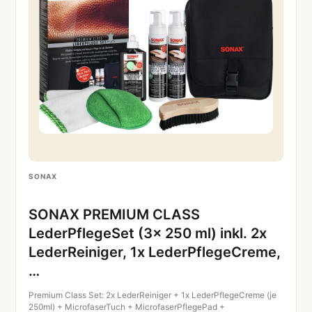
SONAX
SONAX PREMIUM CLASS
LederPflegeSet (3x 250 ml) inkl. 2x
LederReiniger, 1x LederPflegeCreme,
…
Premium Class Set: 2x LederReiniger + 1x LederPflegeCreme (je
250ml) + MicrofaserTuch + MicrofaserPflegePad +