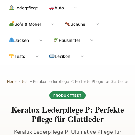
Zum
Hauptinhalt
Lederpflege
Auto
Inhalt
springen
Sofa & Möbel
Schuhe
Jacken
Hausmittel
Tests
Lexikon
Home
-
test
-
Keralux Lederpflege P: Perfekte Pflege für Glattleder
PRODUKTTEST
Keralux Lederpflege P: Perfekte
Pflege für Glattleder
Keralux Lederpflege P: Ultimative Pflege für