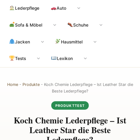
Zum
Hauptinhalt
Lederpflege
Auto
Inhalt
springen
Sofa & Möbel
Schuhe
Jacken
Hausmittel
Tests
Lexikon
Home
-
Produkte
-
Koch Chemie Lederpflege – Ist Leather Star die
Beste Lederpflege?
PRODUKTTEST
Koch Chemie Lederpflege – Ist
Leather Star die Beste
Lederpflege?