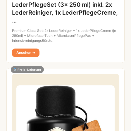
LederPflegeSet (3x 250 ml) inkl. 2x
LederReiniger, 1x LederPflegeCreme,
…
Premium Class Set: 2x LederReiniger + 1x LederPflegeCreme (je
250ml) + MicrofaserTuch + MicrofaserPflegePad +
IntensivreinigungsBürste.
Ansehen →
Preis-Leistung