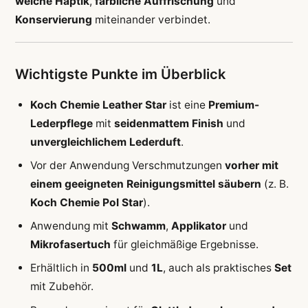
weiche Haptik
,
farbliche Auffrischung
und
Konservierung
miteinander verbindet.
Wichtigste Punkte im Überblick
Koch Chemie Leather Star
ist eine
Premium-
Lederpflege
mit
seidenmattem Finish
und
unvergleichlichem Lederduft
.
Vor der Anwendung Verschmutzungen
vorher mit
einem geeigneten Reinigungsmittel säubern
(z. B.
Koch Chemie Pol Star
).
Anwendung mit
Schwamm
,
Applikator
und
Mikrofasertuch
für gleichmäßige Ergebnisse.
Erhältlich in
500ml
und
1L
, auch als praktisches
Set
mit Zubehör.