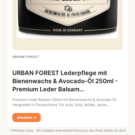
URBAN FOREST
URBAN FOREST Lederpflege mit
Bienenwachs & Avocado-Öl 250ml -
Premium Leder Balsam…
Premium Leder Balsam 250ml mit Bienenwachs & Avocado-Öl.
Hergestellt in Deutschland. Für Auto, Sofa, Möbel, Jacke,…
Ansehen →
* Affiliate-Links · Wir erhalten eine kleine Provision, der Preis bleibt für dich