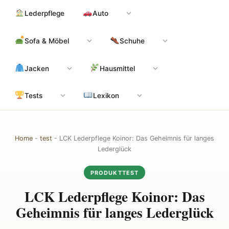
Zum
Hauptinhalt
Lederpflege
Auto
Inhalt
springen
Sofa & Möbel
Schuhe
Jacken
Hausmittel
Tests
Lexikon
Home
-
test
-
LCK Lederpflege Koinor: Das Geheimnis für langes
Lederglück
PRODUKTTEST
LCK Lederpflege Koinor: Das
Geheimnis für langes Lederglück