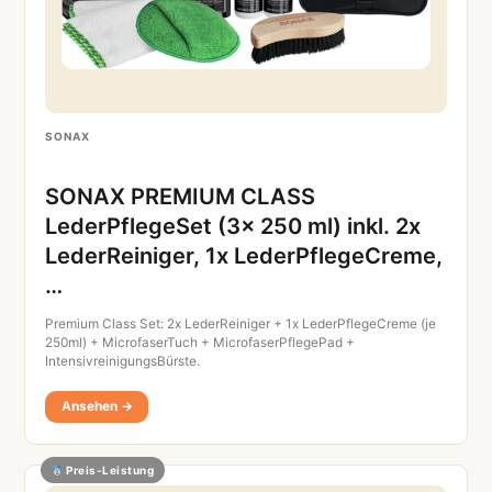
SONAX
SONAX PREMIUM CLASS
LederPflegeSet (3x 250 ml) inkl. 2x
LederReiniger, 1x LederPflegeCreme,
…
Premium Class Set: 2x LederReiniger + 1x LederPflegeCreme (je
250ml) + MicrofaserTuch + MicrofaserPflegePad +
IntensivreinigungsBürste.
Ansehen →
Preis-Leistung