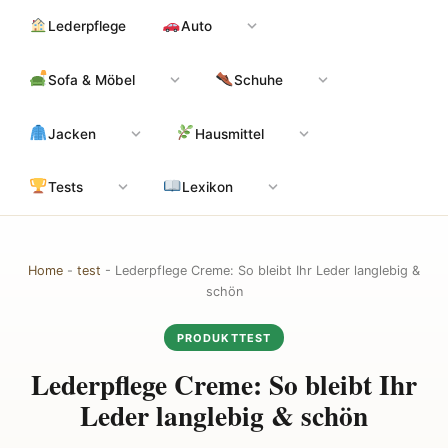
Zum
Hauptinhalt
Lederpflege
Auto
Inhalt
springen
Sofa & Möbel
Schuhe
Jacken
Hausmittel
Tests
Lexikon
Home
-
test
-
Lederpflege Creme: So bleibt Ihr Leder langlebig &
schön
PRODUKTTEST
Lederpflege Creme: So bleibt Ihr
Leder langlebig & schön