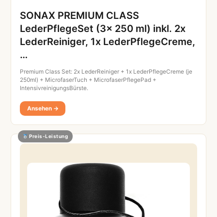
SONAX PREMIUM CLASS
LederPflegeSet (3x 250 ml) inkl. 2x
LederReiniger, 1x LederPflegeCreme,
…
Premium Class Set: 2x LederReiniger + 1x LederPflegeCreme (je
250ml) + MicrofaserTuch + MicrofaserPflegePad +
IntensivreinigungsBürste.
Ansehen →
Preis-Leistung