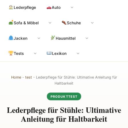
Zum
Hauptinhalt
Lederpflege
Auto
Inhalt
springen
Sofa & Möbel
Schuhe
Jacken
Hausmittel
Tests
Lexikon
Home
-
test
-
Lederpflege für Stühle: Ultimative Anleitung für
Haltbarkeit
PRODUKTTEST
Lederpflege für Stühle: Ultimative
Anleitung für Haltbarkeit