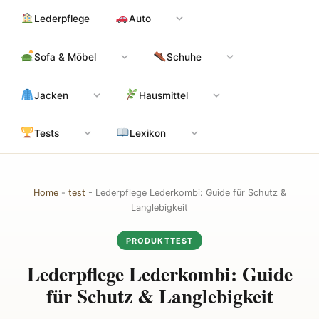
Zum
Hauptinhalt
Lederpflege
Auto
Inhalt
springen
Sofa & Möbel
Schuhe
Jacken
Hausmittel
Tests
Lexikon
Home
-
test
-
Lederpflege Lederkombi: Guide für Schutz &
Langlebigkeit
PRODUKTTEST
Lederpflege Lederkombi: Guide
für Schutz & Langlebigkeit