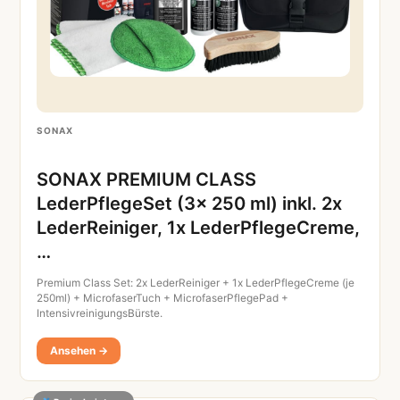
SONAX
SONAX PREMIUM CLASS
LederPflegeSet (3x 250 ml) inkl. 2x
LederReiniger, 1x LederPflegeCreme,
…
Premium Class Set: 2x LederReiniger + 1x LederPflegeCreme (je
250ml) + MicrofaserTuch + MicrofaserPflegePad +
IntensivreinigungsBürste.
Ansehen →