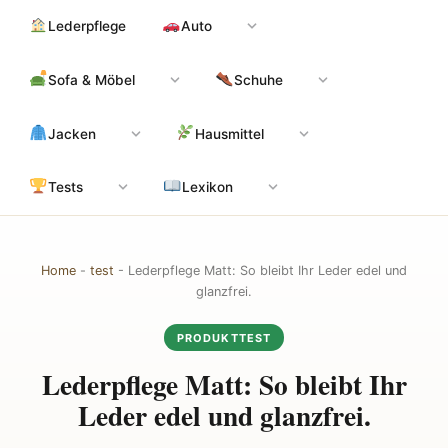
Zum
Hauptinhalt
Lederpflege
Auto
Inhalt
springen
Sofa & Möbel
Schuhe
Jacken
Hausmittel
Tests
Lexikon
Home
-
test
-
Lederpflege Matt: So bleibt Ihr Leder edel und
glanzfrei.
PRODUKTTEST
Lederpflege Matt: So bleibt Ihr
Leder edel und glanzfrei.