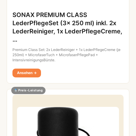
SONAX PREMIUM CLASS
LederPflegeSet (3x 250 ml) inkl. 2x
LederReiniger, 1x LederPflegeCreme,
…
Premium Class Set: 2x LederReiniger + 1x LederPflegeCreme (je
250ml) + MicrofaserTuch + MicrofaserPflegePad +
IntensivreinigungsBürste.
Ansehen →
Preis-Leistung