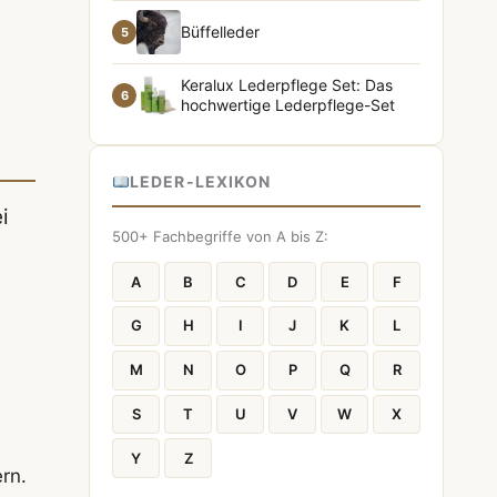
Büffelleder
5
Keralux Lederpflege Set: Das
6
hochwertige Lederpflege-Set
LEDER-LEXIKON
i
500+ Fachbegriffe von A bis Z:
A
B
C
D
E
F
G
H
I
J
K
L
M
N
O
P
Q
R
S
T
U
V
W
X
Y
Z
rn.