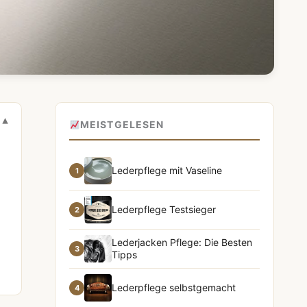
MEISTGELESEN
Lederpflege mit Vaseline
1
Lederpflege Testsieger
2
Lederjacken Pflege: Die Besten
3
Tipps
Lederpflege selbstgemacht
4