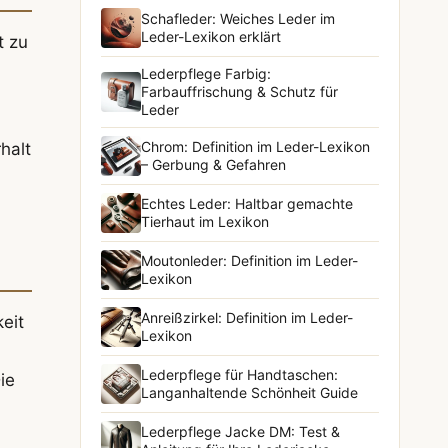
Schafleder: Weiches Leder im
Leder-Lexikon erklärt
t zu
Lederpflege Farbig:
Farbauffrischung & Schutz für
Leder
Chrom: Definition im Leder-Lexikon
halt
– Gerbung & Gefahren
Echtes Leder: Haltbar gemachte
Tierhaut im Lexikon
Moutonleder: Definition im Leder-
Lexikon
Anreißzirkel: Definition im Leder-
eit
Lexikon
Lederpflege für Handtaschen:
ie
Langanhaltende Schönheit Guide
Lederpflege Jacke DM: Test &