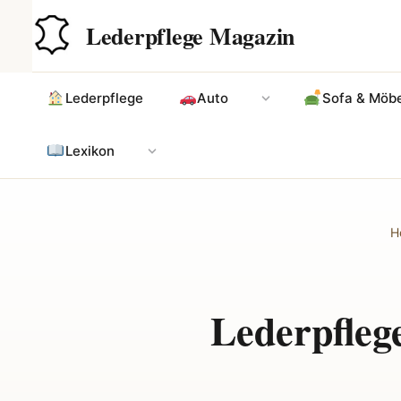
Zum
Hauptinhalt
Lederpflege Magazin
Inhalt
springen
Lederpflege
Auto
Sofa & Möbe
Lexikon
H
Lederpfleg