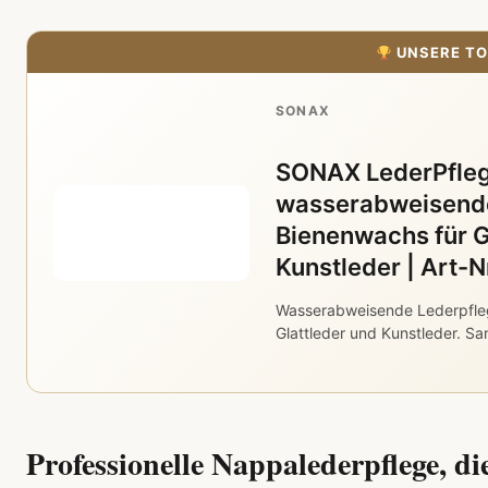
UNSERE TO
SONAX
SONAX LederPfleg
wasserabweisende
Bienenwachs für G
Kunstleder | Art-
Wasserabweisende Lederpfle
Glattleder und Kunstleder. Sa
Professionelle Nappalederpflege, di