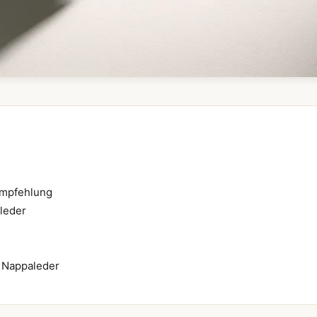
empfehlung
leder
e Nappaleder