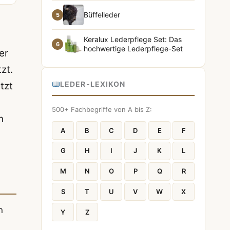
Büffelleder
5
Keralux Lederpflege Set: Das
6
hochwertige Lederpflege-Set
er
zt.
LEDER-LEXIKON
tzt
500+ Fachbegriffe von A bis Z:
n
A
B
C
D
E
F
G
H
I
J
K
L
M
N
O
P
Q
R
S
T
U
V
W
X
n
Y
Z