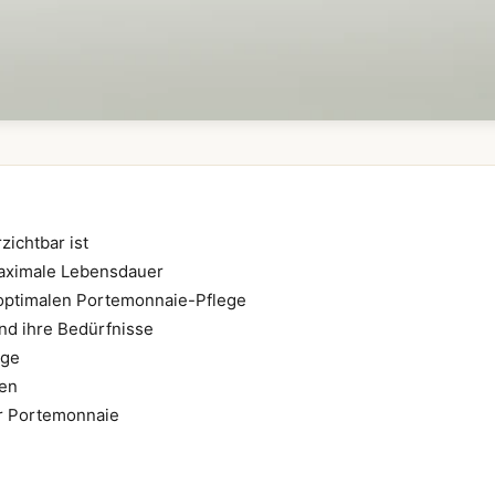
ichtbar ist
 maximale Lebensdauer
ur optimalen Portemonnaie-Pflege
und ihre Bedürfnisse
ege
den
hr Portemonnaie