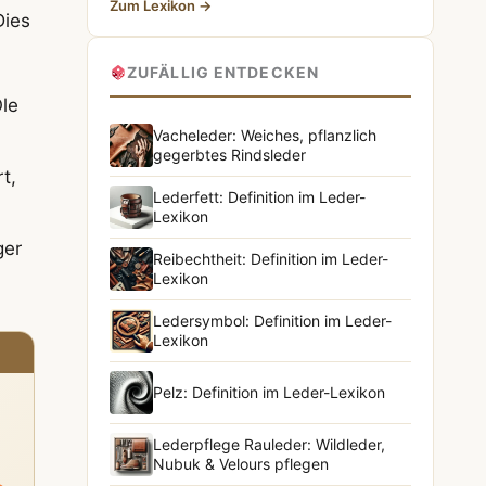
Zum Lexikon →
Dies
ZUFÄLLIG ENTDECKEN
Öle
Vacheleder: Weiches, pflanzlich
gegerbtes Rindsleder
t,
Lederfett: Definition im Leder-
Lexikon
ger
Reibechtheit: Definition im Leder-
Lexikon
Ledersymbol: Definition im Leder-
Lexikon
Pelz: Definition im Leder-Lexikon
Lederpflege Rauleder: Wildleder,
Nubuk & Velours pflegen