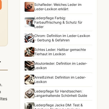
Schafleder: Weiches Leder im
Leder-Lexikon erklärt
Lederpflege Farbig:
Farbauffrischung & Schutz für
Leder
Chrom: Definition im Leder-Lexikon
– Gerbung & Gefahren
Echtes Leder: Haltbar gemachte
Tierhaut im Lexikon
r
Moutonleder: Definition im Leder-
Lexikon
Anreißzirkel: Definition im Leder-
Lexikon
n.
Lederpflege für Handtaschen:
n
Langanhaltende Schönheit Guide
ltes
Lederpflege Jacke DM: Test &