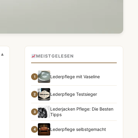
MEISTGELESEN
Lederpflege mit Vaseline
1
Lederpflege Testsieger
2
Lederjacken Pflege: Die Besten
3
Tipps
Lederpflege selbstgemacht
4