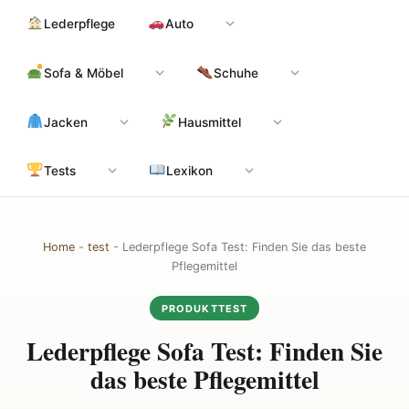
Zum
Hauptinhalt
Lederpflege
Auto
Inhalt
springen
Sofa & Möbel
Schuhe
Jacken
Hausmittel
Tests
Lexikon
Home
-
test
-
Lederpflege Sofa Test: Finden Sie das beste
Pflegemittel
PRODUKTTEST
Lederpflege Sofa Test: Finden Sie
das beste Pflegemittel