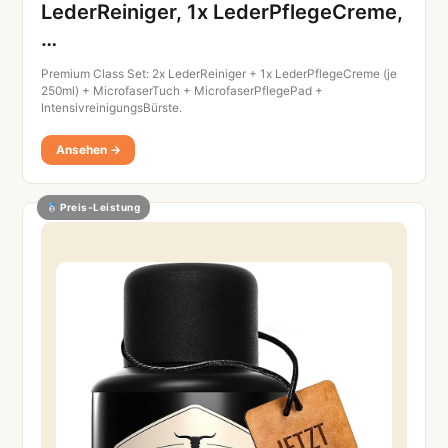
LederReiniger, 1x LederPflegeCreme,
…
Premium Class Set: 2x LederReiniger + 1x LederPflegeCreme (je
250ml) + MicrofaserTuch + MicrofaserPflegePad +
IntensivreinigungsBürste.
Ansehen →
Preis-Leistung