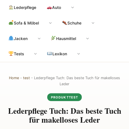
Zum
Hauptinhalt
Lederpflege
Auto
Inhalt
springen
Sofa & Möbel
Schuhe
Jacken
Hausmittel
Tests
Lexikon
Home
-
test
-
Lederpflege Tuch: Das beste Tuch für makelloses
Leder
PRODUKTTEST
Lederpflege Tuch: Das beste Tuch
für makelloses Leder