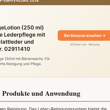
P-EMPFEHLUNG 2026
eLotion (250 ml)
 Lederpflege mit
Bei Amazon ansehen →
lattleder und
Affiliate-Link · Werbung
Nr. 02911410
ge 250ml mit Bienenwachs. Für
nfte Reinigung und Pflege.
l: Produkte und Anwendung
tigen Reinigung. Das Letec-Reinigungssystem bietet die