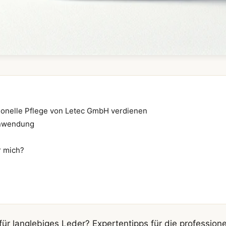
ionelle Pflege von Letec GmbH verdienen
Anwendung
r mich?
r langlebiges Leder? Expertentipps für die professione