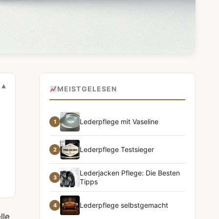
MEISTGELESEN
Lederpflege mit Vaseline
1
Lederpflege Testsieger
2
Lederjacken Pflege: Die Besten
3
Tipps
Lederpflege selbstgemacht
4
lle