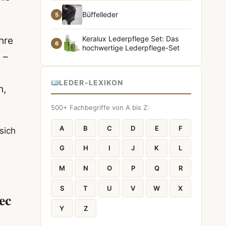
Büffelleder
5
Keralux Lederpflege Set: Das
hre
6
hochwertige Lederpflege-Set
 –
LEDER-LEXIKON
n,
500+ Fachbegriffe von A bis Z:
A
B
C
D
E
F
sich
G
H
I
J
K
L
M
N
O
P
Q
R
S
T
U
V
W
X
ec
Y
Z