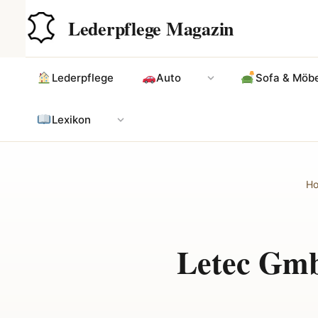
Zum
Hauptinhalt
Lederpflege Magazin
Inhalt
springen
Lederpflege
Auto
Sofa & Möbe
Lexikon
H
Letec Gmb