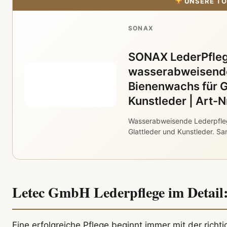
UNSERE TO
SONAX
SONAX LederPfleg
wasserabweisende
Bienenwachs für G
Kunstleder | Art-
Wasserabweisende Lederpfle
Glattleder und Kunstleder. Sa
Letec GmbH Lederpflege im Detai
Eine erfolgreiche Pflege beginnt immer mit der rich