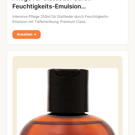
Feuchtigkeits-Emulsion…
Intensive Pflege 250ml für Glattleder durch Feuchtigkeits-
Emulsion mit Tiefenwirkung. Premium Class.
Ansehen →