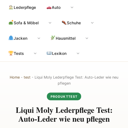
Zum
Hauptinhalt
Lederpflege
Auto
Inhalt
springen
Sofa & Möbel
Schuhe
Jacken
Hausmittel
Tests
Lexikon
Home
-
test
-
Liqui Moly Lederpflege Test: Auto-Leder wie neu
pflegen
PRODUKTTEST
Liqui Moly Lederpflege Test:
Auto-Leder wie neu pflegen