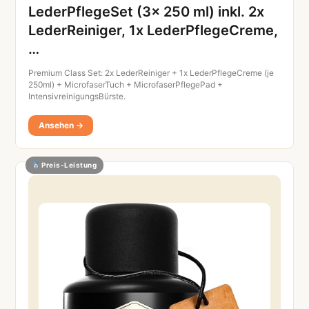
LederPflegeSet (3x 250 ml) inkl. 2x
LederReiniger, 1x LederPflegeCreme,
…
Premium Class Set: 2x LederReiniger + 1x LederPflegeCreme (je
250ml) + MicrofaserTuch + MicrofaserPflegePad +
IntensivreinigungsBürste.
Ansehen →
Preis-Leistung