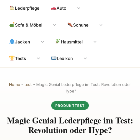
Zum
Hauptinhalt
Lederpflege
Auto
Inhalt
springen
Sofa & Möbel
Schuhe
Jacken
Hausmittel
Tests
Lexikon
Home
-
test
-
Magic Genial Lederpflege im Test: Revolution oder
Hype?
PRODUKTTEST
Magic Genial Lederpflege im Test:
Revolution oder Hype?