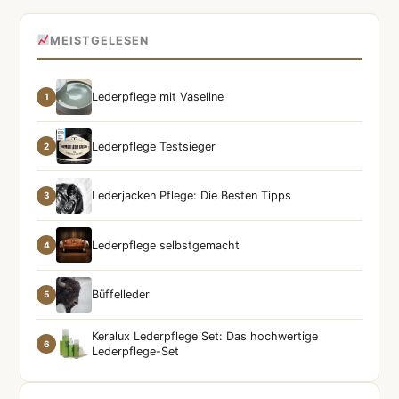
MEISTGELESEN
Lederpflege mit Vaseline
1
Lederpflege Testsieger
2
Lederjacken Pflege: Die Besten Tipps
3
Lederpflege selbstgemacht
4
Büffelleder
5
Keralux Lederpflege Set: Das hochwertige
6
Lederpflege-Set