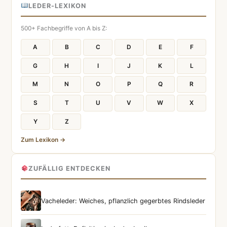
LEDER-LEXIKON
500+ Fachbegriffe von A bis Z:
A
B
C
D
E
F
G
H
I
J
K
L
M
N
O
P
Q
R
S
T
U
V
W
X
Y
Z
Zum Lexikon →
ZUFÄLLIG ENTDECKEN
Vacheleder: Weiches, pflanzlich gegerbtes Rindsleder