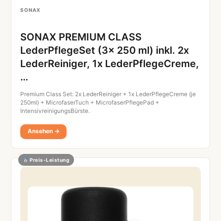
SONAX
SONAX PREMIUM CLASS
LederPflegeSet (3x 250 ml) inkl. 2x
LederReiniger, 1x LederPflegeCreme,
…
Premium Class Set: 2x LederReiniger + 1x LederPflegeCreme (je
250ml) + MicrofaserTuch + MicrofaserPflegePad +
IntensivreinigungsBürste.
Ansehen →
Preis-Leistung