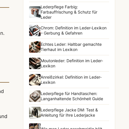
Lederpflege Farbig:
Farbauffrischung & Schutz für
Leder
Chrom: Definition im Leder-Lexikon
n.
– Gerbung & Gefahren
Echtes Leder: Haltbar gemachte
Tierhaut im Lexikon
Moutonleder: Definition im Leder-
Lexikon
Anreißzirkel: Definition im Leder-
Lexikon
nd
Lederpflege für Handtaschen:
Langanhaltende Schönheit Guide
Lederpflege Jacke DM: Test &
Anleitung für Ihre Lederjacke
 und
Wie man Leder geschmeidig hält