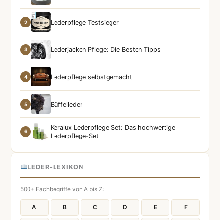
Lederpflege Testsieger
2
Lederjacken Pflege: Die Besten Tipps
3
Lederpflege selbstgemacht
4
Büffelleder
5
Keralux Lederpflege Set: Das hochwertige
6
Lederpflege-Set
LEDER-LEXIKON
500+ Fachbegriffe von A bis Z:
A
B
C
D
E
F