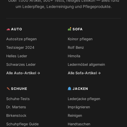
Über 1.000 Artikel, 500+ Tests, riesiges Lexikon — alles rund
um Lederpflege, Lederreinigung und Pflegeprodukte.
AUTO
SOFA
Autositze pflegen
Koinor pflegen
Testsieger 2024
Rolf Benz
Helles Leder
Himolla
Schwarzes Leder
Ledermöbel allgemein
Alle Auto-Artikel →
Alle Sofa-Artikel →
SCHUHE
JACKEN
Schuhe-Tests
Lederjacke pflegen
Dr. Martens
Imprägnieren
Birkenstock
Reinigen
Schuhpflege Guide
Handtaschen