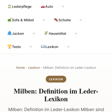
Zum
Hauptinhalt
Lederpflege
Auto
Inhalt
springen
Sofa & Möbel
Schuhe
Jacken
Hausmittel
Tests
Lexikon
Home
-
Lexikon
-
Milben: Definition im Leder-Lexikon
LEXIKON
Milben: Definition im Leder-
Lexikon
Milben: Definition im Leder-Lexikon Milben sind