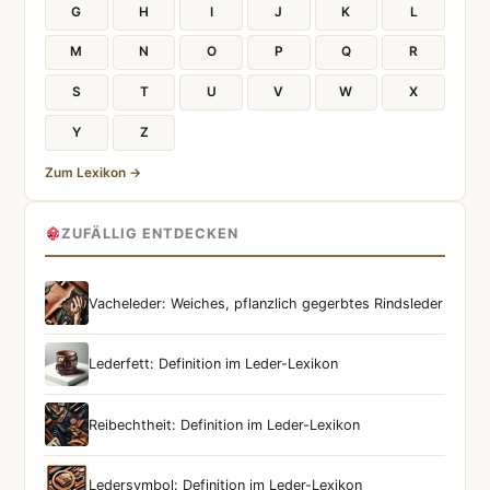
G
H
I
J
K
L
M
N
O
P
Q
R
S
T
U
V
W
X
Y
Z
Zum Lexikon →
ZUFÄLLIG ENTDECKEN
Vacheleder: Weiches, pflanzlich gegerbtes Rindsleder
Lederfett: Definition im Leder-Lexikon
Reibechtheit: Definition im Leder-Lexikon
Ledersymbol: Definition im Leder-Lexikon