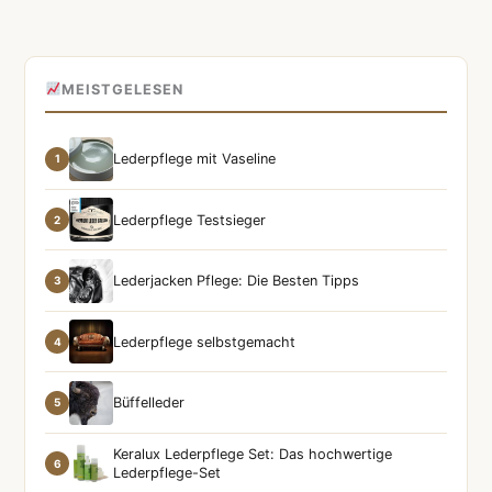
MEISTGELESEN
Lederpflege mit Vaseline
1
Lederpflege Testsieger
2
Lederjacken Pflege: Die Besten Tipps
3
Lederpflege selbstgemacht
4
Büffelleder
5
Keralux Lederpflege Set: Das hochwertige
6
Lederpflege-Set