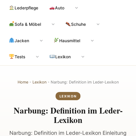
Zum
Hauptinhalt
Lederpflege
Auto
Inhalt
springen
Sofa & Möbel
Schuhe
Jacken
Hausmittel
Tests
Lexikon
Home
-
Lexikon
-
Narbung: Definition im Leder-Lexikon
LEXIKON
Narbung: Definition im Leder-
Lexikon
Narbung: Definition im Leder-Lexikon Einleitung