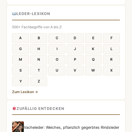
LEDER-LEXIKON
500+ Fachbegriffe von A bis Z:
A
B
C
D
E
F
G
H
I
J
K
L
M
N
O
P
Q
R
S
T
U
V
W
X
Y
Z
Zum Lexikon →
ZUFÄLLIG ENTDECKEN
Vacheleder: Weiches, pflanzlich gegerbtes Rindsleder