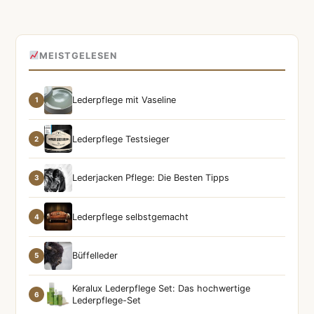
MEISTGELESEN
Lederpflege mit Vaseline
1
Lederpflege Testsieger
2
Lederjacken Pflege: Die Besten Tipps
3
Lederpflege selbstgemacht
4
Büffelleder
5
Keralux Lederpflege Set: Das hochwertige
6
Lederpflege-Set