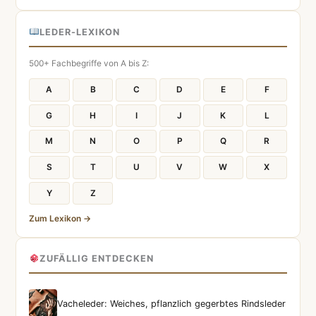
LEDER-LEXIKON
500+ Fachbegriffe von A bis Z:
A
B
C
D
E
F
G
H
I
J
K
L
M
N
O
P
Q
R
S
T
U
V
W
X
Y
Z
Zum Lexikon →
ZUFÄLLIG ENTDECKEN
Vacheleder: Weiches, pflanzlich gegerbtes Rindsleder