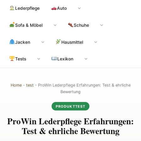
Zum
Hauptinhalt
Lederpflege
Auto
Inhalt
springen
Sofa & Möbel
Schuhe
Jacken
Hausmittel
Tests
Lexikon
Home
-
test
-
ProWin Lederpflege Erfahrungen: Test & ehrliche
Bewertung
PRODUKTTEST
ProWin Lederpflege Erfahrungen:
Test & ehrliche Bewertung