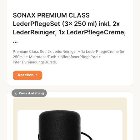
SONAX PREMIUM CLASS
LederPflegeSet (3x 250 ml) inkl. 2x
LederReiniger, 1x LederPflegeCreme,
…
Premium Class Set: 2x LederReiniger + 1x LederPflegeCreme (je
250ml) + MicrofaserTuch + MicrofaserPflegePad +
IntensivreinigungsBürste.
Ansehen →
Preis-Leistung