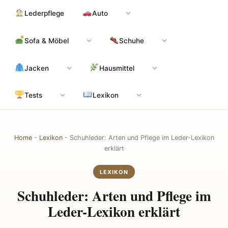
Zum
Hauptinhalt
Lederpflege
Auto
Inhalt
springen
Sofa & Möbel
Schuhe
Jacken
Hausmittel
Tests
Lexikon
Home
-
Lexikon
-
Schuhleder: Arten und Pflege im Leder-Lexikon
erklärt
LEXIKON
Schuhleder: Arten und Pflege im
Leder-Lexikon erklärt