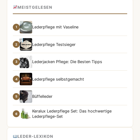
MEISTGELESEN
Lederpflege mit Vaseline
1
Lederpflege Testsieger
2
Lederjacken Pflege: Die Besten Tipps
3
Lederpflege selbstgemacht
4
Büffelleder
5
Keralux Lederpflege Set: Das hochwertige
6
Lederpflege-Set
LEDER-LEXIKON