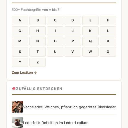
500+ Fachbegriffe von A bis Z:
A
B
C
D
E
F
G
H
I
J
K
L
M
N
O
P
Q
R
S
T
U
V
W
X
Y
Z
Zum Lexikon →
ZUFÄLLIG ENTDECKEN
Vacheleder: Weiches, pflanzlich gegerbtes Rindsleder
Lederfett: Definition im Leder-Lexikon