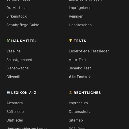
Dr. Martens
Imprägnieren
Birkenstock
Reinigen
Schuhpflege Guide
Handtaschen
HAUSMITTEL
TESTS
Vaseline
Lederpflege Testsieger
Selbstgemacht
Auto-Test
Bienenwachs
Jemako Test
Olivenöl
Alle Tests →
LEXIKON A-Z
RECHTLICHES
Alcantara
Impressum
Büffelleder
Datenschutz
Glattleder
Sitemap
Hydrophobiertes Leder
RSS-Feed