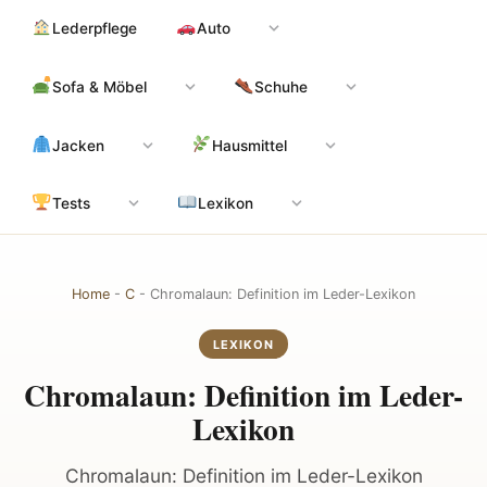
Zum
Hauptinhalt
Lederpflege
Auto
Inhalt
springen
Sofa & Möbel
Schuhe
Jacken
Hausmittel
Tests
Lexikon
Home
-
C
-
Chromalaun: Definition im Leder-Lexikon
LEXIKON
Chromalaun: Definition im Leder-
Lexikon
Chromalaun: Definition im Leder-Lexikon