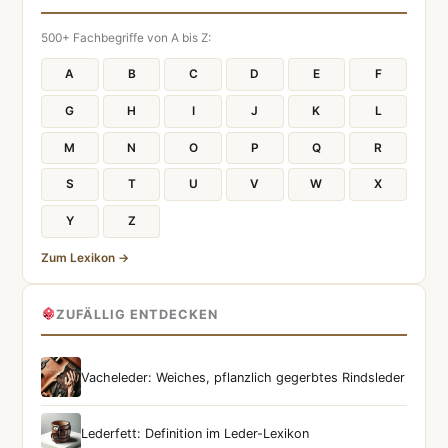
500+ Fachbegriffe von A bis Z:
A
B
C
D
E
F
G
H
I
J
K
L
M
N
O
P
Q
R
S
T
U
V
W
X
Y
Z
Zum Lexikon →
ZUFÄLLIG ENTDECKEN
Vacheleder: Weiches, pflanzlich gegerbtes Rindsleder
Lederfett: Definition im Leder-Lexikon