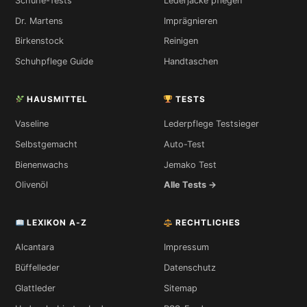
Schuhe-Tests
Lederjacke pflegen
Dr. Martens
Imprägnieren
Birkenstock
Reinigen
Schuhpflege Guide
Handtaschen
HAUSMITTEL
TESTS
Vaseline
Lederpflege Testsieger
Selbstgemacht
Auto-Test
Bienenwachs
Jemako Test
Olivenöl
Alle Tests →
LEXIKON A-Z
RECHTLICHES
Alcantara
Impressum
Büffelleder
Datenschutz
Glattleder
Sitemap