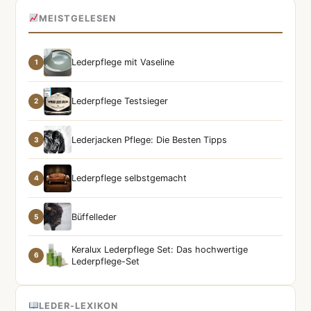
MEISTGELESEN
Lederpflege mit Vaseline
1
Lederpflege Testsieger
2
Lederjacken Pflege: Die Besten Tipps
3
Lederpflege selbstgemacht
4
Büffelleder
5
Keralux Lederpflege Set: Das hochwertige
6
Lederpflege-Set
LEDER-LEXIKON