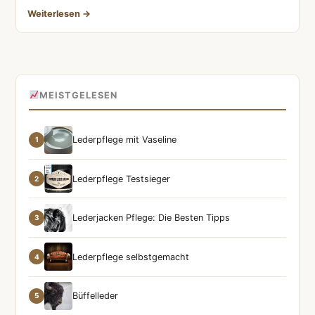
Weiterlesen →
MEISTGELESEN
Lederpflege mit Vaseline
1
Lederpflege Testsieger
2
Lederjacken Pflege: Die Besten Tipps
3
Lederpflege selbstgemacht
4
Büffelleder
5