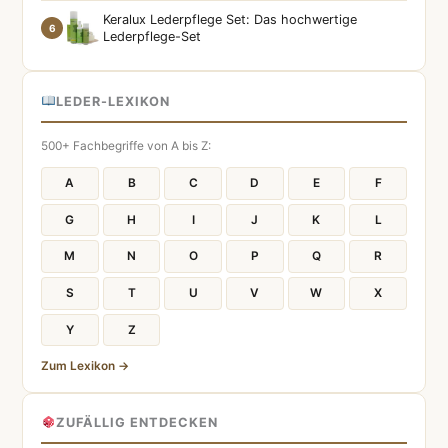
Keralux Lederpflege Set: Das hochwertige
6
Lederpflege-Set
LEDER-LEXIKON
500+ Fachbegriffe von A bis Z:
A
B
C
D
E
F
G
H
I
J
K
L
M
N
O
P
Q
R
S
T
U
V
W
X
Y
Z
Zum Lexikon →
ZUFÄLLIG ENTDECKEN