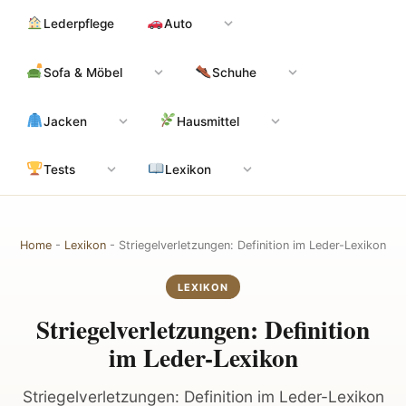
Zum
Hauptinhalt
Lederpflege
Auto
Inhalt
springen
Sofa & Möbel
Schuhe
Jacken
Hausmittel
Tests
Lexikon
Home
-
Lexikon
-
Striegelverletzungen: Definition im Leder-Lexikon
LEXIKON
Striegelverletzungen: Definition
im Leder-Lexikon
Striegelverletzungen: Definition im Leder-Lexikon