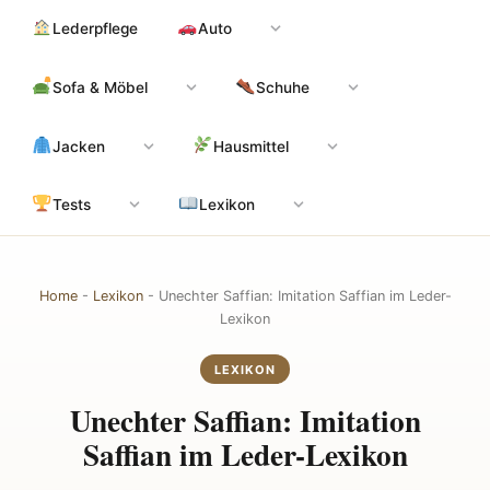
Zum
Hauptinhalt
Lederpflege
Auto
Inhalt
springen
Sofa & Möbel
Schuhe
Jacken
Hausmittel
Tests
Lexikon
Home
-
Lexikon
-
Unechter Saffian: Imitation Saffian im Leder-
Lexikon
LEXIKON
Unechter Saffian: Imitation
Saffian im Leder-Lexikon