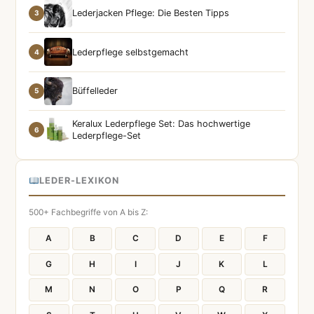
Lederjacken Pflege: Die Besten Tipps
3
Lederpflege selbstgemacht
4
Büffelleder
5
Keralux Lederpflege Set: Das hochwertige
6
Lederpflege-Set
LEDER-LEXIKON
500+ Fachbegriffe von A bis Z:
A
B
C
D
E
F
G
H
I
J
K
L
M
N
O
P
Q
R