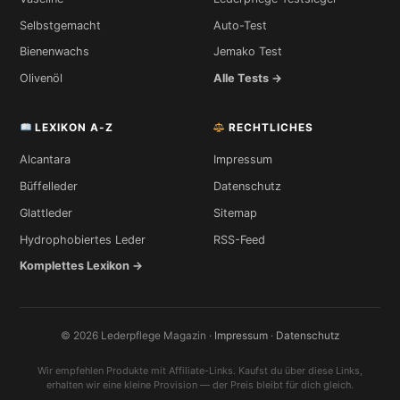
Selbstgemacht
Auto-Test
Bienenwachs
Jemako Test
Olivenöl
Alle Tests →
LEXIKON A-Z
RECHTLICHES
Alcantara
Impressum
Büffelleder
Datenschutz
Glattleder
Sitemap
Hydrophobiertes Leder
RSS-Feed
Komplettes Lexikon →
© 2026 Lederpflege Magazin ·
Impressum
·
Datenschutz
Wir empfehlen Produkte mit Affiliate-Links. Kaufst du über diese Links,
erhalten wir eine kleine Provision — der Preis bleibt für dich gleich.