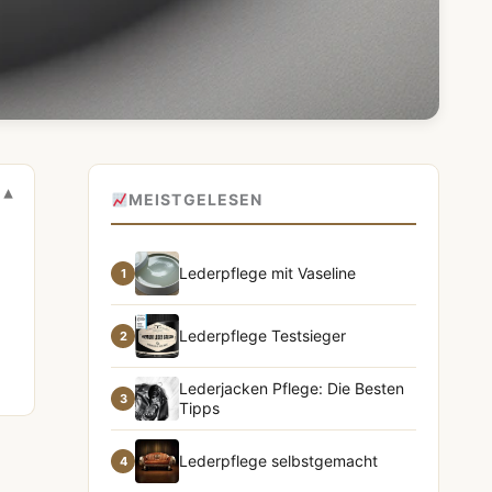
MEISTGELESEN
Lederpflege mit Vaseline
1
Lederpflege Testsieger
2
Lederjacken Pflege: Die Besten
3
Tipps
Lederpflege selbstgemacht
4