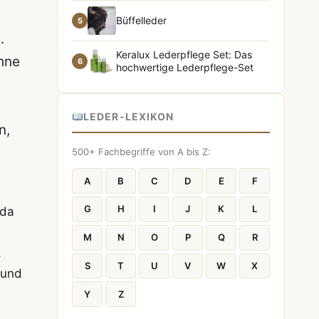
Büffelleder
5
.
Keralux Lederpflege Set: Das
ohne
6
hochwertige Lederpflege-Set
LEDER-LEXIKON
n,
500+ Fachbegriffe von A bis Z:
A
B
C
D
E
F
G
H
I
J
K
L
nda
M
N
O
P
Q
R
,
S
T
U
V
W
X
 und
Y
Z