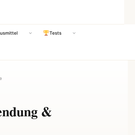
usmittel
Tests
e
wendung &