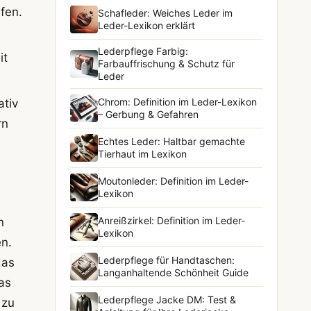
fen.
Schafleder: Weiches Leder im
Leder-Lexikon erklärt
Lederpflege Farbig:
it
Farbauffrischung & Schutz für
Leder
Chrom: Definition im Leder-Lexikon
ativ
– Gerbung & Gefahren
rn
Echtes Leder: Haltbar gemachte
Tierhaut im Lexikon
Moutonleder: Definition im Leder-
Lexikon
Anreißzirkel: Definition im Leder-
n
Lexikon
en.
Lederpflege für Handtaschen:
das
Langanhaltende Schönheit Guide
as
Lederpflege Jacke DM: Test &
 zu