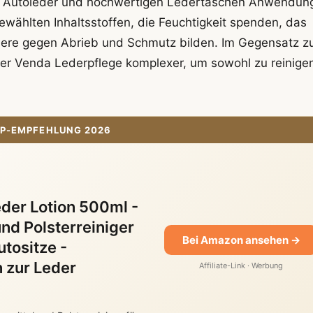
bei Autoleder und hochwertigen Ledertaschen Anwendun
gewählten Inhaltsstoffen, die Feuchtigkeit spenden, das
iere gegen Abrieb und Schmutz bilden. Im Gegensatz z
der Venda Lederpflege komplexer, um sowohl zu reinigen
P-EMPFEHLUNG 2026
er Lotion 500ml -
nd Polsterreiniger
Bei Amazon ansehen →
utositze -
n zur Leder
Affiliate-Link · Werbung