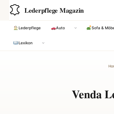
Zum
Hauptinhalt
Lederpflege Magazin
Inhalt
springen
Lederpflege
Auto
Sofa & Möbe
Lexikon
Ho
Venda Le