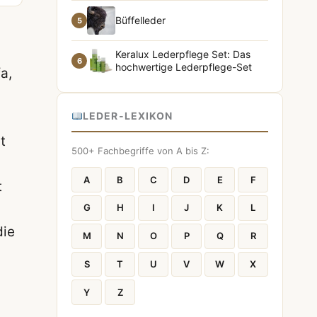
Büffelleder
5
Keralux Lederpflege Set: Das
6
hochwertige Lederpflege-Set
a,
LEDER-LEXIKON
t
500+ Fachbegriffe von A bis Z:
A
B
C
D
E
F
t
G
H
I
J
K
L
die
M
N
O
P
Q
R
S
T
U
V
W
X
Y
Z