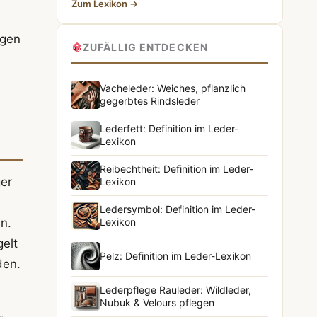
Zum Lexikon →
rgen
ZUFÄLLIG ENTDECKEN
Vacheleder: Weiches, pflanzlich
gegerbtes Rindsleder
Lederfett: Definition im Leder-
Lexikon
Reibechtheit: Definition im Leder-
ger
Lexikon
Ledersymbol: Definition im Leder-
n.
Lexikon
gelt
Pelz: Definition im Leder-Lexikon
den.
Lederpflege Rauleder: Wildleder,
Nubuk & Velours pflegen