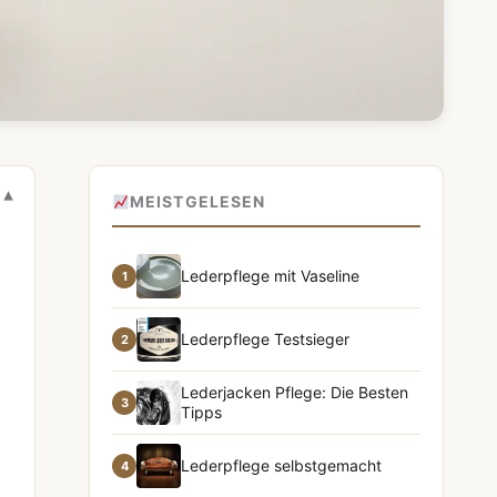
MEISTGELESEN
Lederpflege mit Vaseline
1
Lederpflege Testsieger
2
Lederjacken Pflege: Die Besten
3
Tipps
Lederpflege selbstgemacht
4