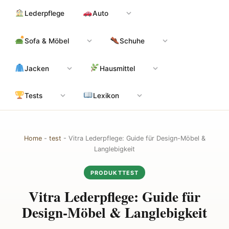
Zum
Hauptinhalt
Lederpflege
Auto
Inhalt
springen
Sofa & Möbel
Schuhe
Jacken
Hausmittel
Tests
Lexikon
Home
-
test
-
Vitra Lederpflege: Guide für Design-Möbel &
Langlebigkeit
PRODUKTTEST
Vitra Lederpflege: Guide für
Design-Möbel & Langlebigkeit