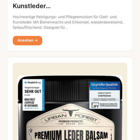
Kunstleder…
Hochwertige Reinigungs- und Pflegeemulsion für Glatt- und
Kunstleder. Mit Bienenwachs und Silikonoel, wasserabweisend,
farbauffrischend. Geeignet für…
Ansehen →