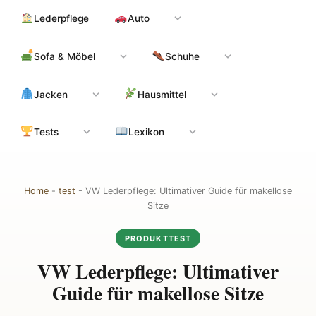
Zum
Hauptinhalt
Lederpflege
Auto
Inhalt
springen
Sofa & Möbel
Schuhe
Jacken
Hausmittel
Tests
Lexikon
Home
-
test
-
VW Lederpflege: Ultimativer Guide für makellose
Sitze
PRODUKTTEST
VW Lederpflege: Ultimativer
Guide für makellose Sitze