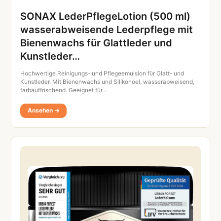
SONAX LederPflegeLotion (500 ml)
wasserabweisende Lederpflege mit
Bienenwachs für Glattleder und
Kunstleder…
Hochwertige Reinigungs- und Pflegeemulsion für Glatt- und
Kunstleder. Mit Bienenwachs und Silikonoel, wasserabweisend,
farbauffrischend. Geeignet für…
Ansehen →