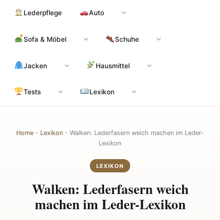
Zum
Hauptinhalt
Lederpflege
Auto
Inhalt
springen
Sofa & Möbel
Schuhe
Jacken
Hausmittel
Tests
Lexikon
Home
-
Lexikon
-
Walken: Lederfasern weich machen im Leder-
Lexikon
LEXIKON
Walken: Lederfasern weich
machen im Leder-Lexikon