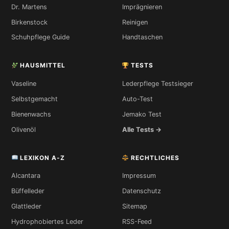
Dr. Martens
Imprägnieren
Birkenstock
Reinigen
Schuhpflege Guide
Handtaschen
HAUSMITTEL
TESTS
Vaseline
Lederpflege Testsieger
Selbstgemacht
Auto-Test
Bienenwachs
Jemako Test
Olivenöl
Alle Tests →
LEXIKON A-Z
RECHTLICHES
Alcantara
Impressum
Büffelleder
Datenschutz
Glattleder
Sitemap
Hydrophobiertes Leder
RSS-Feed