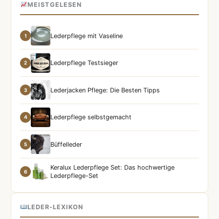
MEISTGELESEN
Lederpflege mit Vaseline
1
Lederpflege Testsieger
2
Lederjacken Pflege: Die Besten Tipps
3
Lederpflege selbstgemacht
4
Büffelleder
5
Keralux Lederpflege Set: Das hochwertige
6
Lederpflege-Set
LEDER-LEXIKON