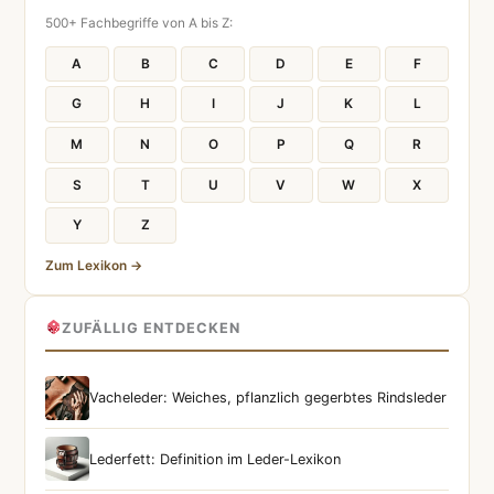
500+ Fachbegriffe von A bis Z:
A
B
C
D
E
F
G
H
I
J
K
L
M
N
O
P
Q
R
S
T
U
V
W
X
Y
Z
Zum Lexikon →
ZUFÄLLIG ENTDECKEN
Vacheleder: Weiches, pflanzlich gegerbtes Rindsleder
Lederfett: Definition im Leder-Lexikon