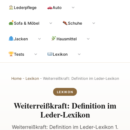
Zum
Hauptinhalt
Lederpflege
Auto
Inhalt
springen
Sofa & Möbel
Schuhe
Jacken
Hausmittel
Tests
Lexikon
Home
-
Lexikon
-
Weiterreißkraft: Definition im Leder-Lexikon
LEXIKON
Weiterreißkraft: Definition im
Leder-Lexikon
Weiterreißkraft: Definition im Leder-Lexikon 1.