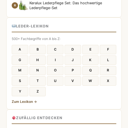
Keralux Lederpflege Set: Das hochwertige
6
Lederpflege-Set
LEDER-LEXIKON
500+ Fachbegriffe von A bis Z:
A
B
C
D
E
F
G
H
I
J
K
L
M
N
O
P
Q
R
S
T
U
V
W
X
Y
Z
Zum Lexikon →
ZUFÄLLIG ENTDECKEN