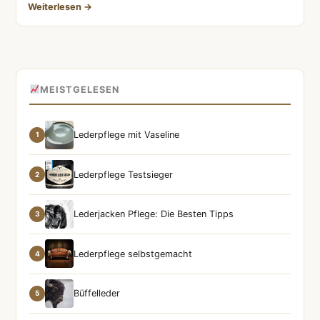
Weiterlesen →
MEISTGELESEN
Lederpflege mit Vaseline
1
Lederpflege Testsieger
2
Lederjacken Pflege: Die Besten Tipps
3
Lederpflege selbstgemacht
4
Büffelleder
5