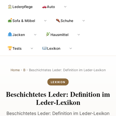
Zum
Hauptinhalt
Lederpflege
Auto
Inhalt
springen
Sofa & Möbel
Schuhe
Jacken
Hausmittel
Tests
Lexikon
Home
-
B
-
Beschichtetes Leder: Definition im Leder-Lexikon
LEXIKON
Beschichtetes Leder: Definition im
Leder-Lexikon
Beschichtetes Leder: Definition im Leder-Lexikon