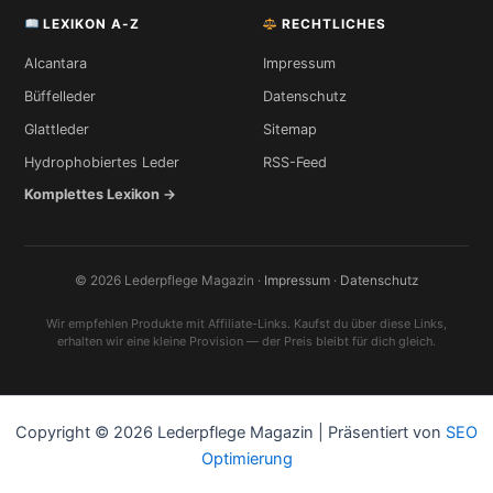
LEXIKON A-Z
RECHTLICHES
Alcantara
Impressum
Büffelleder
Datenschutz
Glattleder
Sitemap
Hydrophobiertes Leder
RSS-Feed
Komplettes Lexikon →
© 2026 Lederpflege Magazin ·
Impressum
·
Datenschutz
Wir empfehlen Produkte mit Affiliate-Links. Kaufst du über diese Links,
erhalten wir eine kleine Provision — der Preis bleibt für dich gleich.
Copyright © 2026 Lederpflege Magazin | Präsentiert von
SEO
Optimierung