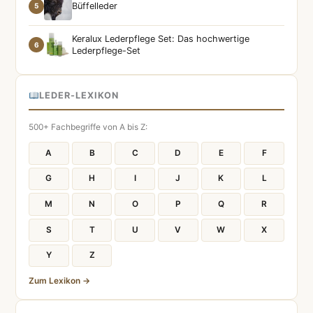
Büffelleder
5
Keralux Lederpflege Set: Das hochwertige
6
Lederpflege-Set
LEDER-LEXIKON
500+ Fachbegriffe von A bis Z:
A
B
C
D
E
F
G
H
I
J
K
L
M
N
O
P
Q
R
S
T
U
V
W
X
Y
Z
Zum Lexikon →