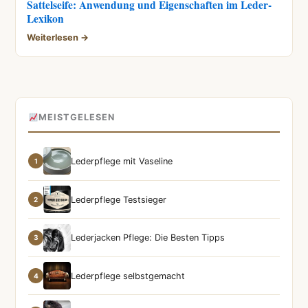
Sattelseife: Anwendung und Eigenschaften im Leder-
Lexikon
Weiterlesen →
MEISTGELESEN
Lederpflege mit Vaseline
1
Lederpflege Testsieger
2
Lederjacken Pflege: Die Besten Tipps
3
Lederpflege selbstgemacht
4