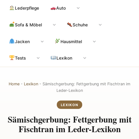
Zum
Hauptinhalt
Lederpflege
Auto
Inhalt
springen
Sofa & Möbel
Schuhe
Jacken
Hausmittel
Tests
Lexikon
Home
-
Lexikon
-
Sämischgerbung: Fettgerbung mit Fischtran im
Leder-Lexikon
LEXIKON
Sämischgerbung: Fettgerbung mit
Fischtran im Leder-Lexikon