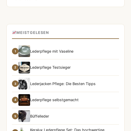
MEISTGELESEN
Lederpflege mit Vaseline
1
Lederpflege Testsieger
2
Lederjacken Pflege: Die Besten Tipps
3
Lederpflege selbstgemacht
4
Büffelleder
5
Keralux Lederpflege Set: Das hochwertige