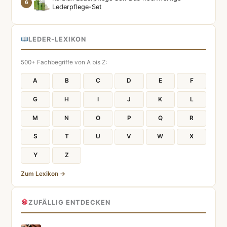
6
Lederpflege-Set
LEDER-LEXIKON
500+ Fachbegriffe von A bis Z:
A
B
C
D
E
F
G
H
I
J
K
L
M
N
O
P
Q
R
S
T
U
V
W
X
Y
Z
Zum Lexikon →
ZUFÄLLIG ENTDECKEN