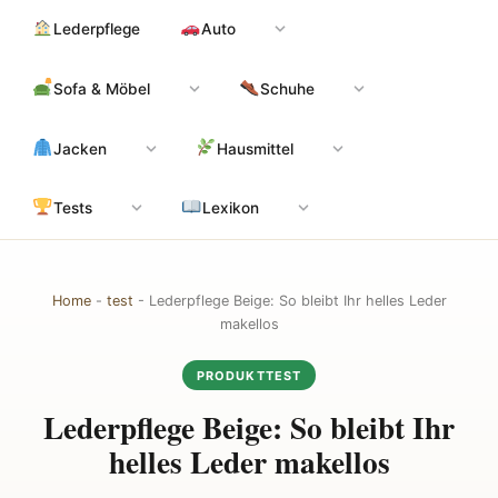
Zum
Hauptinhalt
Lederpflege
Auto
Inhalt
springen
Sofa & Möbel
Schuhe
Jacken
Hausmittel
Tests
Lexikon
Home
-
test
-
Lederpflege Beige: So bleibt Ihr helles Leder
makellos
PRODUKTTEST
Lederpflege Beige: So bleibt Ihr
helles Leder makellos