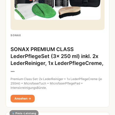
SONAX
SONAX PREMIUM CLASS
LederPflegeSet (3x 250 ml) inkl. 2x
LederReiniger, 1x LederPflegeCreme,
…
Premium Class Set: 2x LederReiniger + 1x LederPflegeCreme (je
250ml) + MicrofaserTuch + MicrofaserPflegePad +
IntensivreinigungsBürste.
Ansehen →
Preis-Leistung