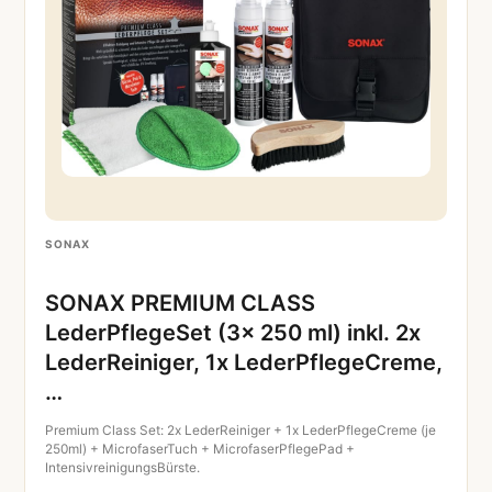
SONAX
SONAX PREMIUM CLASS
LederPflegeSet (3x 250 ml) inkl. 2x
LederReiniger, 1x LederPflegeCreme,
…
Premium Class Set: 2x LederReiniger + 1x LederPflegeCreme (je
250ml) + MicrofaserTuch + MicrofaserPflegePad +
IntensivreinigungsBürste.