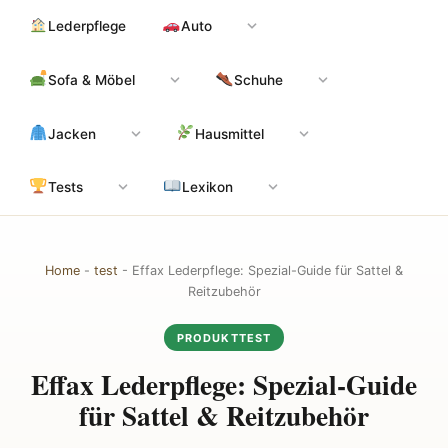
Zum
Hauptinhalt
Lederpflege
Auto
Inhalt
springen
Sofa & Möbel
Schuhe
Jacken
Hausmittel
Tests
Lexikon
Home
-
test
-
Effax Lederpflege: Spezial-Guide für Sattel &
Reitzubehör
PRODUKTTEST
Effax Lederpflege: Spezial-Guide
für Sattel & Reitzubehör