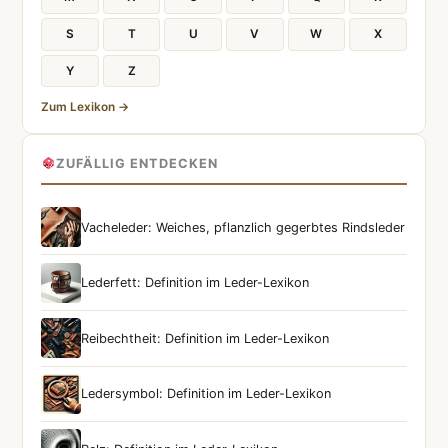
S
T
U
V
W
X
Y
Z
Zum Lexikon →
ZUFÄLLIG ENTDECKEN
Vacheleder: Weiches, pflanzlich gegerbtes Rindsleder
Lederfett: Definition im Leder-Lexikon
Reibechtheit: Definition im Leder-Lexikon
Ledersymbol: Definition im Leder-Lexikon