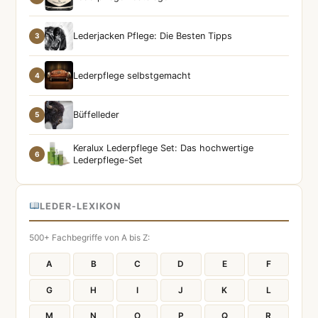
Lederjacken Pflege: Die Besten Tipps
3
Lederpflege selbstgemacht
4
Büffelleder
5
Keralux Lederpflege Set: Das hochwertige
6
Lederpflege-Set
LEDER-LEXIKON
500+ Fachbegriffe von A bis Z:
A
B
C
D
E
F
G
H
I
J
K
L
M
N
O
P
Q
R