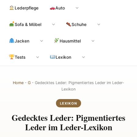
Zum
Hauptinhalt
Lederpflege
Auto
Inhalt
springen
Sofa & Möbel
Schuhe
Jacken
Hausmittel
Tests
Lexikon
Home
-
G
-
Gedecktes Leder: Pigmentiertes Leder im Leder-
Lexikon
LEXIKON
Gedecktes Leder: Pigmentiertes
Leder im Leder-Lexikon