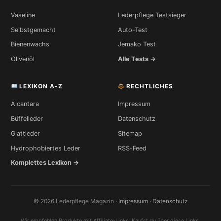
Vaseline
Lederpflege Testsieger
Selbstgemacht
Auto-Test
Bienenwachs
Jemako Test
Olivenöl
Alle Tests →
LEXIKON A-Z
RECHTLICHES
Alcantara
Impressum
Büffelleder
Datenschutz
Glattleder
Sitemap
Hydrophobiertes Leder
RSS-Feed
Komplettes Lexikon →
© 2026 Lederpflege Magazin ·
Impressum
·
Datenschutz
Wir empfehlen Produkte mit Affiliate-Links. Kaufst du über diese Links,