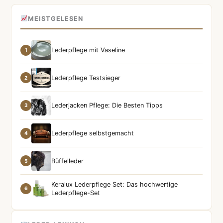
MEISTGELESEN
Lederpflege mit Vaseline
1
Lederpflege Testsieger
2
Lederjacken Pflege: Die Besten Tipps
3
Lederpflege selbstgemacht
4
Büffelleder
5
Keralux Lederpflege Set: Das hochwertige
6
Lederpflege-Set