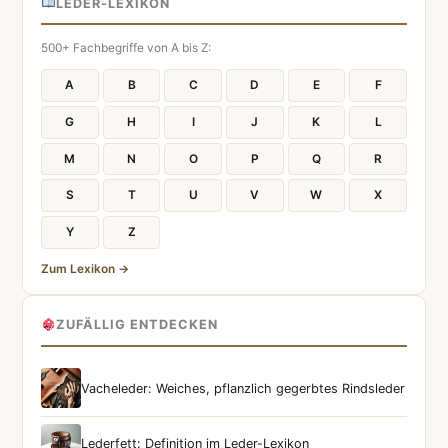
LEDER-LEXIKON
500+ Fachbegriffe von A bis Z:
A
B
C
D
E
F
G
H
I
J
K
L
M
N
O
P
Q
R
S
T
U
V
W
X
Y
Z
Zum Lexikon →
ZUFÄLLIG ENTDECKEN
Vacheleder: Weiches, pflanzlich gegerbtes Rindsleder
Lederfett: Definition im Leder-Lexikon