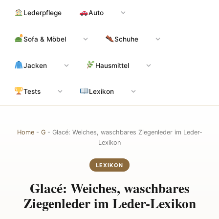
Zum
Hauptinhalt
Lederpflege
Auto
Inhalt
springen
Sofa & Möbel
Schuhe
Jacken
Hausmittel
Tests
Lexikon
Home
-
G
-
Glacé: Weiches, waschbares Ziegenleder im Leder-
Lexikon
LEXIKON
Glacé: Weiches, waschbares
Ziegenleder im Leder-Lexikon