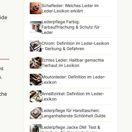
Schafleder: Weiches Leder im
Leder-Lexikon erklärt
öde
Lederpflege Farbig:
Farbauffrischung & Schutz für
Leder
Chrom: Definition im Leder-Lexikon
– Gerbung & Gefahren
Echtes Leder: Haltbar gemachte
Tierhaut im Lexikon
es
.
Moutonleder: Definition im Leder-
Lexikon
Anreißzirkel: Definition im Leder-
che
Lexikon
Lederpflege für Handtaschen:
Langanhaltende Schönheit Guide
Lederpflege Jacke DM: Test &