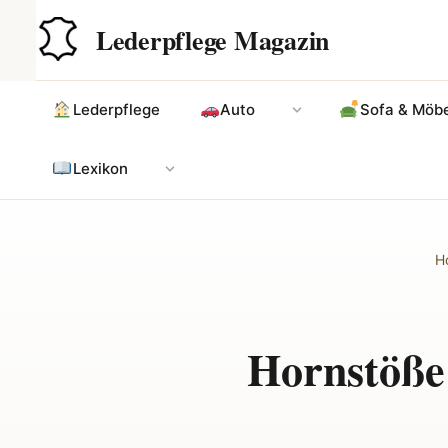
Zum
Hauptinhalt
Lederpflege Magazin
Inhalt
springen
Lederpflege
Auto
Sofa & Möbe
Lexikon
H
Hornstöße: