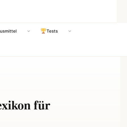
usmittel
Tests
exikon für