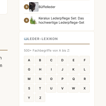
Büffelleder
5
Keralux Lederpflege Set: Das
6
hochwertige Lederpflege-Set
LEDER-LEXIKON
500+ Fachbegriffe von A bis Z:
n
A
B
C
D
E
F
Im
G
H
I
J
K
L
M
N
O
P
Q
R
S
T
U
V
W
X
Y
Z