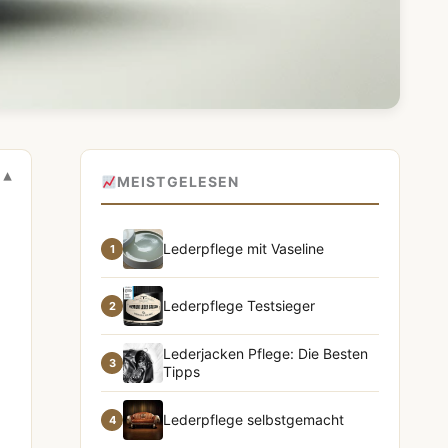
MEISTGELESEN
Lederpflege mit Vaseline
1
Lederpflege Testsieger
2
Lederjacken Pflege: Die Besten
3
Tipps
Lederpflege selbstgemacht
4