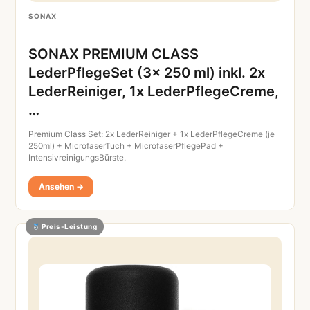
SONAX
SONAX PREMIUM CLASS
LederPflegeSet (3x 250 ml) inkl. 2x
LederReiniger, 1x LederPflegeCreme,
…
Premium Class Set: 2x LederReiniger + 1x LederPflegeCreme (je
250ml) + MicrofaserTuch + MicrofaserPflegePad +
IntensivreinigungsBürste.
Ansehen →
Preis-Leistung