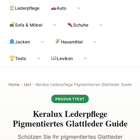
Zum
Hauptinhalt
Lederpflege
Auto
Inhalt
springen
Sofa & Möbel
Schuhe
Jacken
Hausmittel
Tests
Lexikon
Home
-
test
-
Keralux Lederpflege Pigmentiertes Glattleder Guide
PRODUKTTEST
Keralux Lederpflege
Pigmentiertes Glattleder Guide
Schützen Sie Ihr pigmentiertes Glattleder