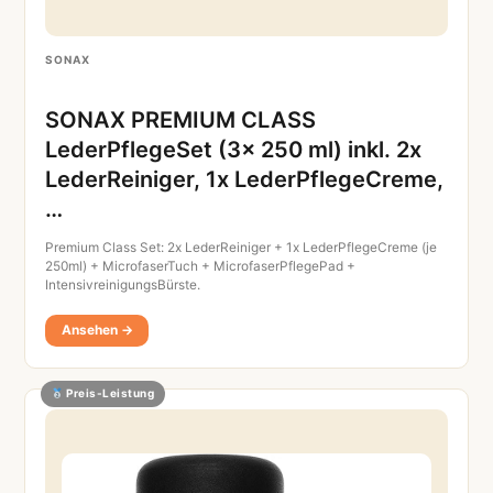
SONAX
SONAX PREMIUM CLASS
LederPflegeSet (3x 250 ml) inkl. 2x
LederReiniger, 1x LederPflegeCreme,
…
Premium Class Set: 2x LederReiniger + 1x LederPflegeCreme (je
250ml) + MicrofaserTuch + MicrofaserPflegePad +
IntensivreinigungsBürste.
Ansehen →
Preis-Leistung