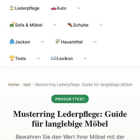
Zum
Hauptinhalt
Lederpflege
Auto
Inhalt
springen
Sofa & Möbel
Schuhe
Jacken
Hausmittel
Tests
Lexikon
Home
-
test
-
Musterring Lederpflege: Guide für langlebige Möbel
PRODUKTTEST
Musterring Lederpflege: Guide
für langlebige Möbel
Bewahren Sie den Wert Ihrer Möbel mit der