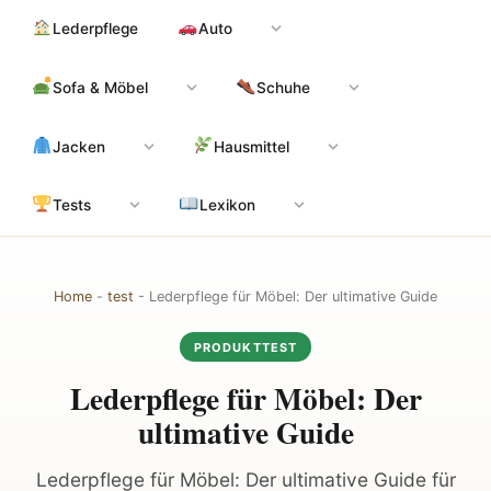
Zum
Hauptinhalt
Lederpflege
Auto
Inhalt
springen
Sofa & Möbel
Schuhe
Jacken
Hausmittel
Tests
Lexikon
Home
-
test
-
Lederpflege für Möbel: Der ultimative Guide
PRODUKTTEST
Lederpflege für Möbel: Der
ultimative Guide
Lederpflege für Möbel: Der ultimative Guide für