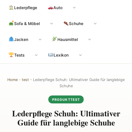
Zum
Hauptinhalt
Lederpflege
Auto
Inhalt
springen
Sofa & Möbel
Schuhe
Jacken
Hausmittel
Tests
Lexikon
Home
-
test
-
Lederpflege Schuh: Ultimativer Guide für langlebige
Schuhe
PRODUKTTEST
Lederpflege Schuh: Ultimativer
Guide für langlebige Schuhe