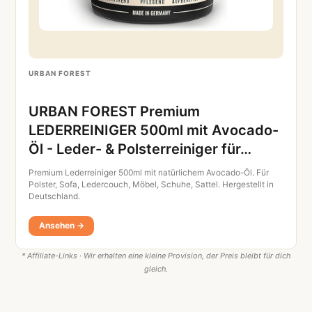
URBAN FOREST
URBAN FOREST Premium
LEDERREINIGER 500ml mit Avocado-
Öl - Leder- & Polsterreiniger für…
Premium Lederreiniger 500ml mit natürlichem Avocado-Öl. Für
Polster, Sofa, Ledercouch, Möbel, Schuhe, Sattel. Hergestellt in
Deutschland.
Ansehen →
* Affiliate-Links · Wir erhalten eine kleine Provision, der Preis bleibt für dich
gleich.