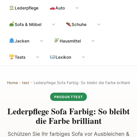
Zum
Hauptinhalt
Lederpflege
Auto
Inhalt
springen
Sofa & Möbel
Schuhe
Jacken
Hausmittel
Tests
Lexikon
Home
-
test
-
Lederpflege Sofa Farbig: So bleibt die Farbe brilliant
PRODUKTTEST
Lederpflege Sofa Farbig: So bleibt
die Farbe brilliant
Schützen Sie Ihr farbiges Sofa vor Ausbleichen &